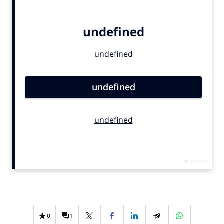
Bureaus
Campagnes
Carriere
Contentmarketing
Craft
Customer Experience
Data & Insights
Design
Digital transformation
Diversiteit
Effectiviteit
Gedragsverandering
Influencer marketing
Interne communicatie
0
1
Martech