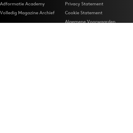
Adformatie Academy
Privacy Statement
Volledig Magazine Archief
Cookie Statement
Algemene Voorwaarden
Onze app
Maak Adformatie.nl je
Google-favoriet
Privacyinstellingen
Download de
Adformatie Nieuws App