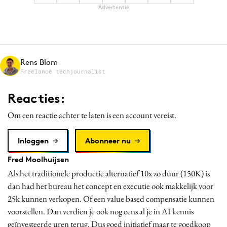
Advertentie
Media
Merkstrategie
PR
Programmatic
Rens Blom
Purpose Marketing
Freelance techjournalist
Reputatie & crisis
Reacties:
Om een reactie achter te laten is een account vereist.
Inloggen
Abonneer nu
Fred Moolhuijsen
Als het traditionele productie alternatief 10x zo duur (150K) is
dan had het bureau het concept en executie ook makkelijk voor
25k kunnen verkopen. Of een value based compensatie kunnen
voorstellen. Dan verdien je ook nog eens al je in AI kennis
geïnvesteerde uren terug. Dus goed initiatief maar te goedkoop