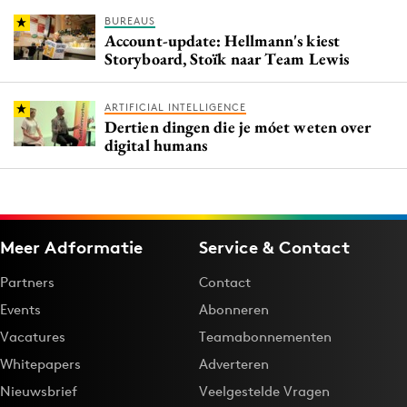
BUREAUS
Account-update: Hellmann's kiest
Storyboard, Stoïk naar Team Lewis
ARTIFICIAL INTELLIGENCE
Dertien dingen die je móet weten over
digital humans
Meer Adformatie
Service & Contact
Partners
Contact
Events
Abonneren
Vacatures
Teamabonnementen
Whitepapers
Adverteren
Nieuwsbrief
Veelgestelde Vragen