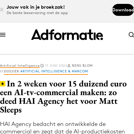
Jouw vak in je broekzak!
Download
De beste leeservaring met de app
Abonneer nu
Abonneer nu
Artificial Intelligence
11 JUNI 2026
RENS BLOM
Log in
DOSSIER
ARTIFICIAL INTELLIGENCE & MARCOM
In 2 weken voor 15 duizend euro
een AI-tv-commercial maken: zo
Download de app
deed HAI Agency het voor Matt
Volg het laatste nieuws via de Adformatie
Sleeps
Nieuws app
HAI Agency bedacht en ontwikkelde de
commercial en zegt dat de AI-productiekosten