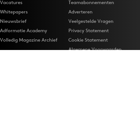
Vacatures
Teamabonnementen
Whitepapers
Adverteren
Nieuwsbrief
Veelgestelde Vragen
Adformatie Academy
Privacy Statement
Volledig Magazine Archief
Cookie Statement
Algemene Voorwaarden
Onze app
Maak Adformatie.nl je
Google-favoriet
Privacyinstellingen
Download de
Adformatie Nieuws App