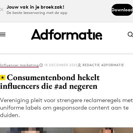
Jouw vak in je broekzak!
Download
De beste leeservaring met de app
Abonneer nu
Abonneer nu
Influencer marketing
18 DECEMBER 2025
REDACTIE ADFORMATIE
Log in
Consumentenbond hekelt
influencers die #ad negeren
Download de app
Volg het laatste nieuws via de Adformatie
Vereniging pleit voor strengere reclameregels met
uniforme labels om gesponsorde content aan te
Nieuws app
duiden.