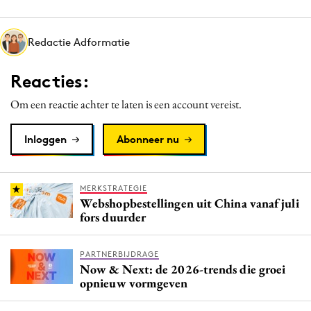
Media
Merkstrategie
Redactie Adformatie
PR
Reacties:
Programmatic
Purpose Marketing
Om een reactie achter te laten is een account vereist.
Reputatie & crisis
Inloggen
Abonneer nu
MERKSTRATEGIE
Webshopbestellingen uit China vanaf juli
fors duurder
PARTNERBIJDRAGE
Now & Next: de 2026-trends die groei
opnieuw vormgeven