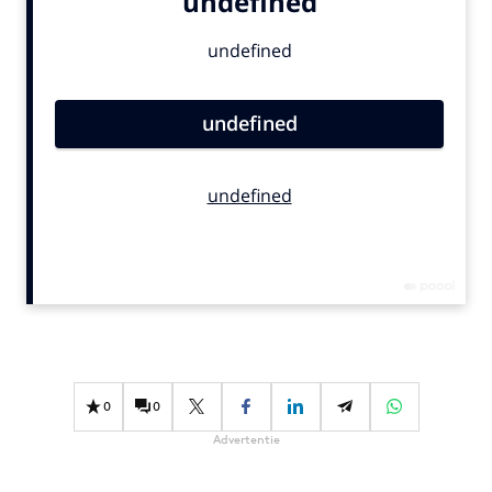
Bureaus
Campagnes
Carriere
Contentmarketing
Craft
Customer Experience
Data & Insights
Design
Digital transformation
Diversiteit
Effectiviteit
Gedragsverandering
0
0
Influencer marketing
Advertentie
Interne communicatie
Martech