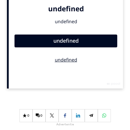
Bureaus
Campagnes
Carriere
Contentmarketing
Craft
Customer Experience
Data & Insights
Design
Digital transformation
Diversiteit
Effectiviteit
Gedragsverandering
Influencer marketing
0
0
Interne communicatie
Advertentie
Martech