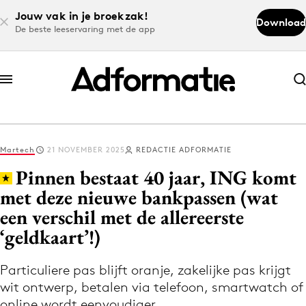
Jouw vak in je broekzak!
Download
De beste leeservaring met de app
Abonneer nu
Abonneer nu
Martech
21 NOVEMBER 2025
REDACTIE ADFORMATIE
Log in
Pinnen bestaat 40 jaar, ING komt
met deze nieuwe bankpassen (wat
een verschil met de allereerste
Download de app
Volg het laatste nieuws via de Adformatie
‘geldkaart’!)
Nieuws app
Particuliere pas blijft oranje, zakelijke pas krijgt
wit ontwerp, betalen via telefoon, smartwatch of
online wordt eenvoudiger.