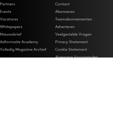
Partners
Contact
Events
Abonneren
Vacatures
Teamabonnementen
Whitepapers
Adverteren
Nieuwsbrief
Veelgestelde Vragen
Adformatie Academy
Privacy Statement
Volledig Magazine Archief
Cookie Statement
Algemene Voorwaarden
Onze app
Maak Adformatie.nl je
Google-favoriet
Privacyinstellingen
Download de
Adformatie Nieuws App