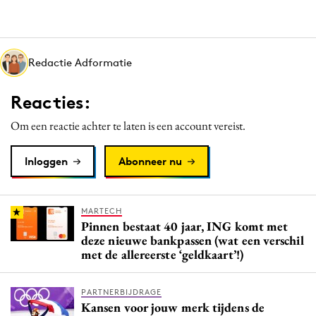
Media
Merkstrategie
PR
Redactie Adformatie
Programmatic
Reacties:
Purpose Marketing
Reputatie & crisis
Om een reactie achter te laten is een account vereist.
Inloggen
Abonneer nu
MARTECH
Pinnen bestaat 40 jaar, ING komt met
deze nieuwe bankpassen (wat een verschil
met de allereerste ‘geldkaart’!)
PARTNERBIJDRAGE
Kansen voor jouw merk tijdens de