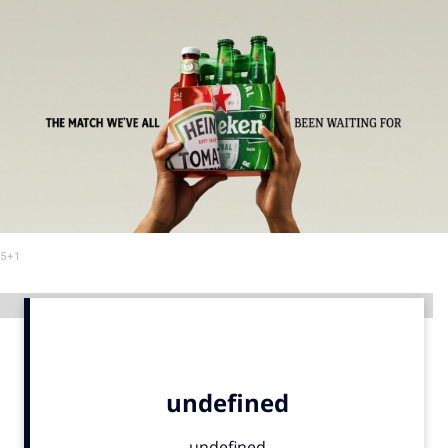
Menu
Home
9 sept: GenAI-training
12 nov: MarketingLive!
Adverteren
Events
5+1
Opleidingen
Vacatures
Advertentie
Academy
Partners
Topics
Artificial Intelligence