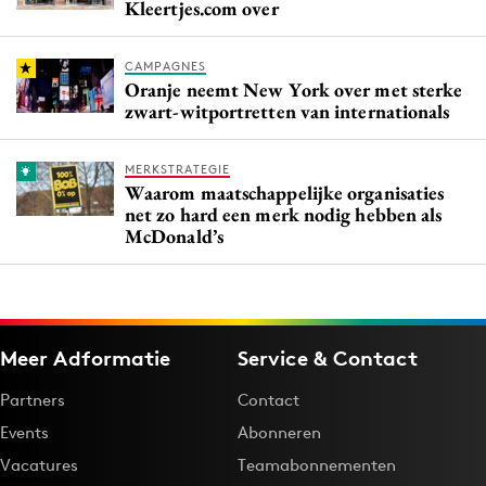
Kleertjes.com over
CAMPAGNES
Oranje neemt New York over met sterke
zwart-witportretten van internationals
MERKSTRATEGIE
Waarom maatschappelijke organisaties
net zo hard een merk nodig hebben als
McDonald’s
Meer Adformatie
Service & Contact
Partners
Contact
Events
Abonneren
Vacatures
Teamabonnementen