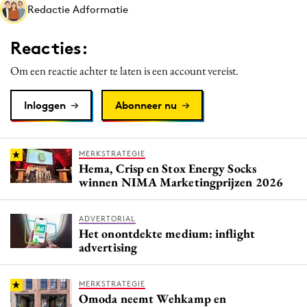
Redactie Adformatie
Media
Merkstrategie
Reacties:
PR
Om een reactie achter te laten is een account vereist.
Programmatic
Purpose Marketing
Inloggen
Abonneer nu
Reputatie & crisis
MERKSTRATEGIE
Hema, Crisp en Stox Energy Socks
winnen NIMA Marketingprijzen 2026
ADVERTORIAL
Het onontdekte medium: inflight
advertising
MERKSTRATEGIE
Omoda neemt Wehkamp en