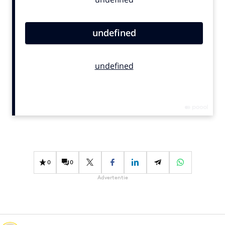
Bureaus
Campagnes
Carriere
Contentmarketing
Craft
Customer Experience
Data & Insights
Design
Digital transformation
Diversiteit
Effectiviteit
0
0
Gedragsverandering
Advertentie
Influencer marketing
Interne communicatie
Martech