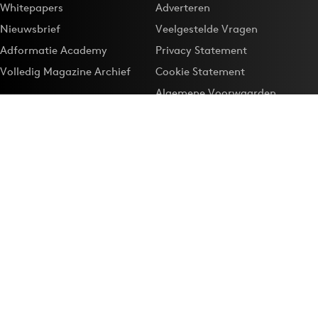
Whitepapers
Adverteren
Nieuwsbrief
Veelgestelde Vragen
Adformatie Academy
Privacy Statement
Volledig Magazine Archief
Cookie Statement
Algemene Voorwaarden
Onze app
Maak Adformatie.nl je
Google-favoriet
Privacyinstellingen
Download de
Adformatie Nieuws App