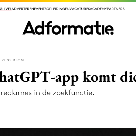
GLIVE!
GLIVE!
ADVERTEREN
ADVERTEREN
EVENTS
EVENTS
OPLEIDINGEN
OPLEIDINGEN
VACATURES
VACATURES
ACADEMY
ACADEMY
PARTNERS
PARTNERS
RENS BLOM
ieuws app
hatGPT-app komt dic
 reclames in de zoekfunctie.
Media
ormation
Merkstrategie
PR