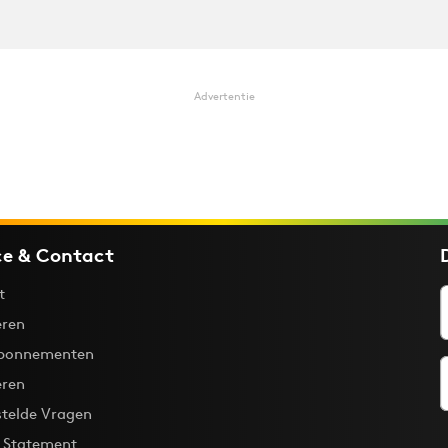
Advertentie
ce & Contact
t
ren
bonnementen
eren
stelde Vragen
y Statement