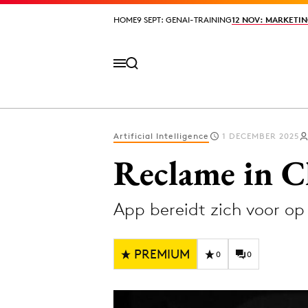
HOME
HOME
9 SEPT: GENAI-TRAINING
9 SEPT: GENAI-TRAINING
12 NOV: MARKETIN
12 NOV: MARKETIN
Artificial Intelligence
1 DECEMBER 2025
Volg het laatste nieuws via de Adformatie N
Reclame in C
App bereidt zich voor op
Topics
Artificial Intelligence
Design
PREMIUM
0
0
Bureaus
Digital transf
Campagnes
Diversiteit