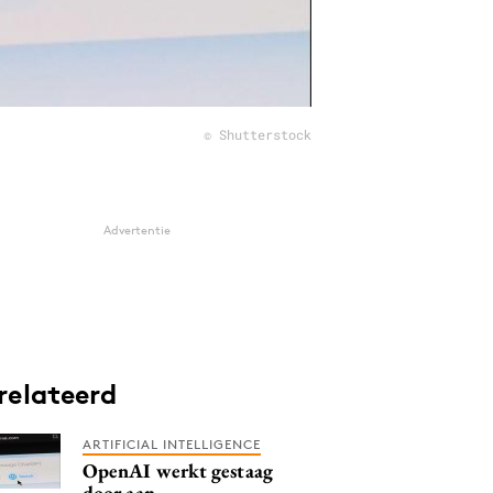
© Shutterstock
Advertentie
relateerd
ARTIFICIAL INTELLIGENCE
OpenAI werkt gestaag
door aan