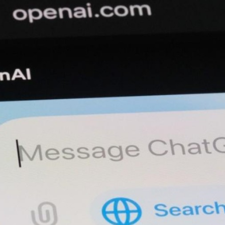
Programmatic
ering
Purpose Marketing
keting
Reputatie & crisis
nicatie