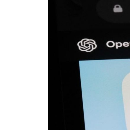
Carriere
Effectiviteit
Contentmarketing
Gedragsverand
Craft
Influencer mar
Customer Experience
Interne commu
Data & Insights
Martech