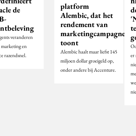
definieert
n
platform
acle de
d
Alembic, dat het
B-
'
rendement van
antbeleving
t
marketingcampagnes
g
gents veranderen
toont
, marketing en
Oo
Alembic haalt maar liefst 145
ce razendsnel.
er 
miljoen dollar groeigeld op,
ni
onder andere bij Accenture.
me
we
ni