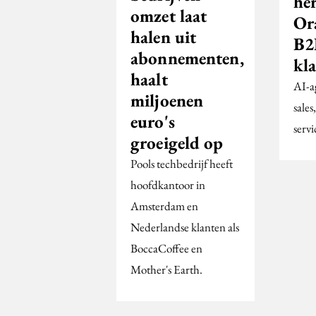
her
omzet laat
Or
halen uit
B2
abonnementen,
kl
haalt
AI-a
miljoenen
sales
euro's
servi
groeigeld op
Pools techbedrijf heeft
hoofdkantoor in
Amsterdam en
Nederlandse klanten als
BoccaCoffee en
Mother's Earth.