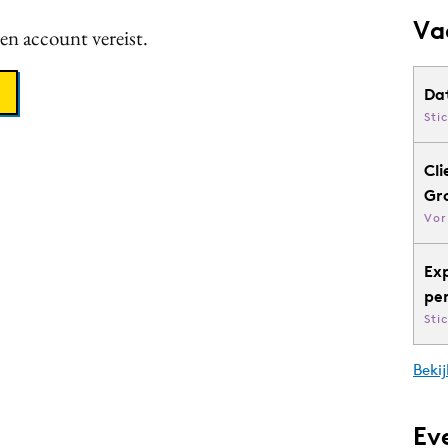
Va
een account vereist.
Da
Sti
Cli
Gr
Vor
Ex
pe
Sti
Bekij
Ev