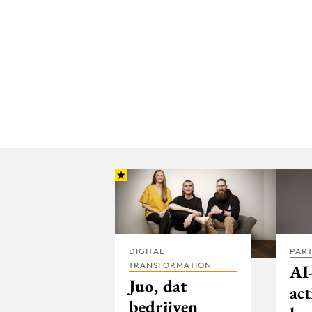
DIGITAL
PAR
TRANSFORMATION
AI
Juo, dat
act
bedrijven