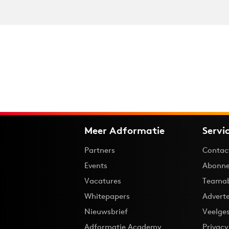
Meer Adformatie
Servi
Partners
Contac
Events
Abonne
Vacatures
Teama
Whitepapers
Advert
Nieuwsbrief
Veelge
Adformatie Academy
Privac