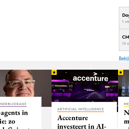
Da
1 o
CM
13 
Beki
TNERBIJDRAGE
ME
ARTIFICIAL INTELLIGENCE
-agents in
N
Accenture
ie: zo
m
investeert in AI-