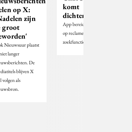
ieuwsberichten
komt
elen op X:
dichterbij
Nadelen zijn
App bereidt zich voor
e groot
op reclames in de
eworden'
zoekfunctie.
k Nieuwsuur plaatst
niet langer
euwsberichten. De
diatitels blijven X
l volgen als
euwsbron.