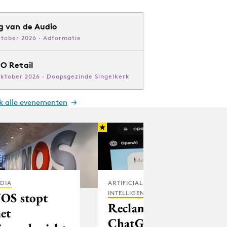
g van de Audio
ktober 2026 · Adformatie
O Retail
oktober 2026 · Doopsgezinde Singelkerk
jk alle evenementen
DIA
ARTIFICIAL
INTELLIGENCE
OS stopt
Reclame in
et
ChatGPT-app