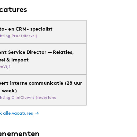
catures
ta- en CRM- specialist
chting Proefdiervrij
ent Service Director — Relaties,
oei & Impact
mVijf
pert interne communicatie (28 uur
r week)
chting CliniClowns Nederland
k alle vacatures
enementen