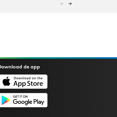
Download de
app