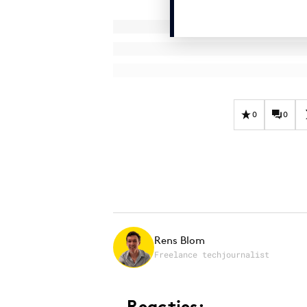
0
0
Rens Blom
Freelance techjournalist
Reacties: