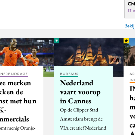
CM
13 
Beki
TNERBIJDRAGE
BUREAUS
AR
IN
ze merken
Nederland
I
kken de
vaart voorop
h
nst met hun
in Cannes
m
K-
Op de Clipper Stad
v
mmercials
Amsterdam brengt de
c
omt menig Oranje-
VIA creatief Nederland
A