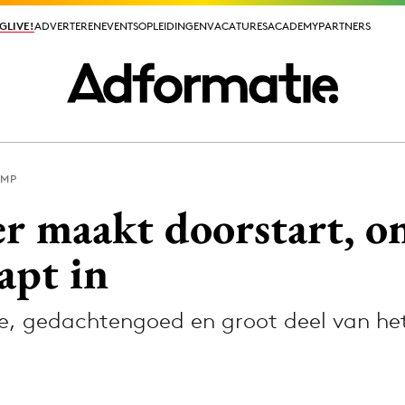
GLIVE!
GLIVE!
ADVERTEREN
ADVERTEREN
EVENTS
EVENTS
OPLEIDINGEN
OPLEIDINGEN
VACATURES
VACATURES
ACADEMY
ACADEMY
PARTNERS
PARTNERS
AMP
ieuws app
r maakt doorstart, 
apt in
ie, gedachtengoed en groot deel van he
Media
ormation
Merkstrategie
PR