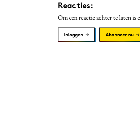
Reacties:
Om een reactie achter te laten is 
Inloggen
Abonneer nu