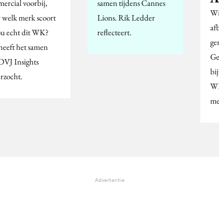
ercial voorbij,
samen tijdens Cannes
Wi
 welk merk scoort
Lions. Rik Ledder
af
ou echt dit WK?
reflecteert.
ge
 heeft het samen
Ge
DVJ Insights
bi
rzocht.
WK
me
Advertentie