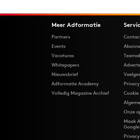
Meer Adformatie
Servi
Partners
Contac
Events
Abonne
Vacatures
Teama
Whitepapers
Advert
Nieuwsbrief
Veelge
Adformatie Academy
Privac
Volledig Magazine Archief
Cookie
Algeme
Onze a
Maak A
Google
Privacy