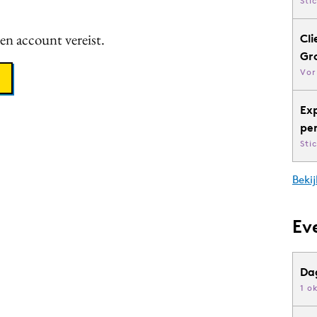
Sti
een account vereist.
Cli
Gr
Vor
Ex
pe
Sti
Bekij
Ev
Da
1 o