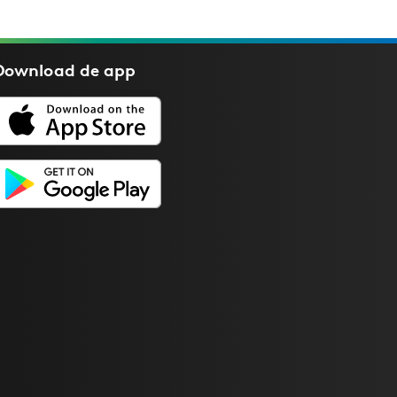
Download de
app