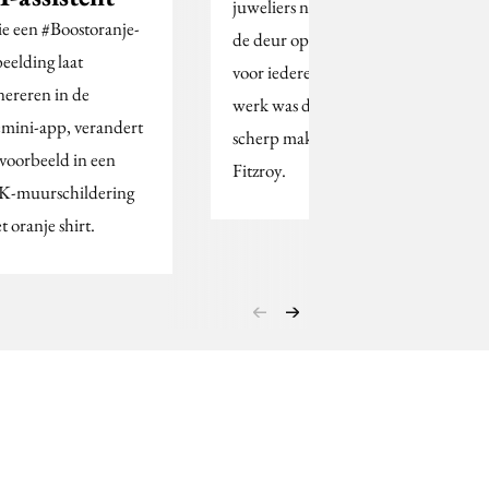
juweliers niet durven:
e een #Boostoranje-
de deur openzetten
beelding laat
voor iedereen. Ons
nereren in de
werk was dat verhaal
mini-app, verandert
scherp maken', aldus
jvoorbeeld in een
Fitzroy.
-muurschildering
t oranje shirt.