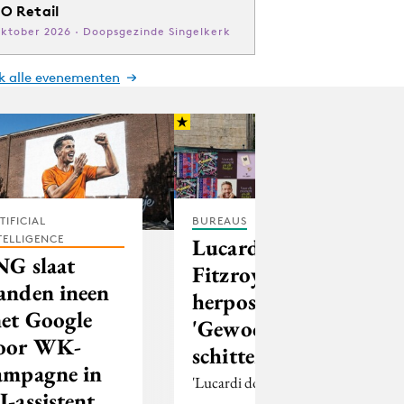
O Retail
oktober 2026 · Doopsgezinde Singelkerk
jk alle evenementen
TIFICIAL
BUREAUS
TELLIGENCE
Lucardi kiest
NG slaat
Fitzroy voor
anden ineen
herpositionering
et Google
'Gewoon
oor WK-
schitterend'
ampagne in
'Lucardi doet wat grote
I-assistent