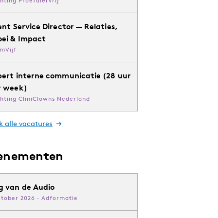
chting Proefdiervrij
ent Service Director — Relaties,
oei & Impact
mVijf
pert interne communicatie (28 uur
r week)
chting CliniClowns Nederland
k alle vacatures
enementen
g van de Audio
ktober 2026 · Adformatie