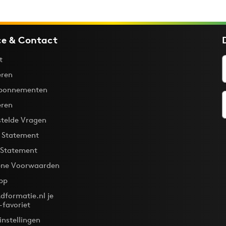
ce & Contact
t
ren
bonnementen
eren
stelde Vragen
y Statement
 Statement
ne Voorwaarden
pp
dformatie.nl je
-favoriet
instellingen