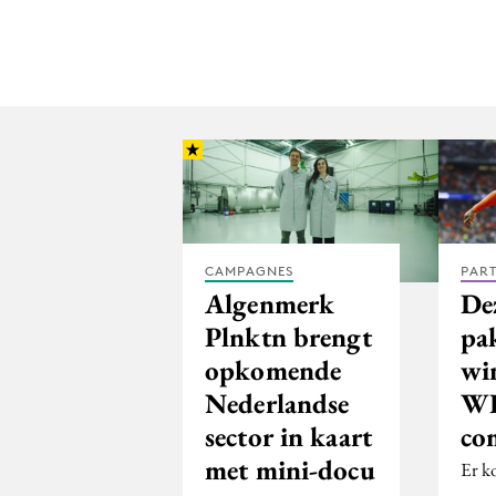
CAMPAGNES
PAR
Algenmerk
De
Plnktn brengt
pa
opkomende
wi
Nederlandse
W
sector in kaart
co
met mini-docu
Er k