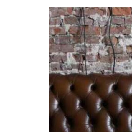
Carriere
Effectiviteit
Contentmarketing
Gedragsverand
Craft
Influencer mar
Customer Experience
Interne commu
Data & Insights
Martech