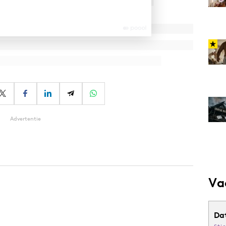
Advertentie
Va
Da