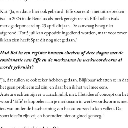
Media
Kist: ‘Ja, en dat is hier ook gebeurd. Effe sparren! - met uitroepteken -
Merkstrategie
is al in 2024 in de Benelux als merk geregistreerd. Effe bollen is als
PR
merk gedeponeerd op 23 april dit jaar. De aanvraag is nog niet
Programmatic
afgerond. Tot 5 juli kan oppositie ingediend worden, maar voor zover
ik kan zien heeft Spar dit nog niet gedaan.’
Purpose Marketing
Reputatie & crisis
Had Bol in een register kunnen checken of deze slogan met de
combinatie van Effe en de merknaam in werkwoordvorm al
wordt gebruikt?
‘Ja, dat zullen ze ook zeker hebben gedaan. Blijkbaar schatten ze in dat
het geen probleem zal zijn, en daar ben ik het wel mee eens.
Auteursrechten zijn er waarschijnlijk niet. Het idee of concept om het
woord ‘Effe’ te koppelen aan je merknaam in werkwoordsvorm is niet
iets wat onder de bescherming van het auteursrecht kan vallen. Dat
soort ideeën zijn vrij en bovendien niet origineel genoeg.’