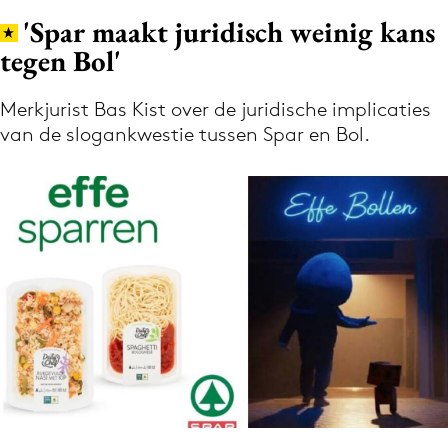
'Spar maakt juridisch weinig kans
tegen Bol'
Menu
Merkjurist Bas Kist over de juridische implicaties
Home
van de slogankwestie tussen Spar en Bol.
9 sept: GenAI-training
12 nov: MarketingLive!
Adverteren
Events
Opleidingen
Vacatures
Academy
Partners
Topics
Artificial Intelligence