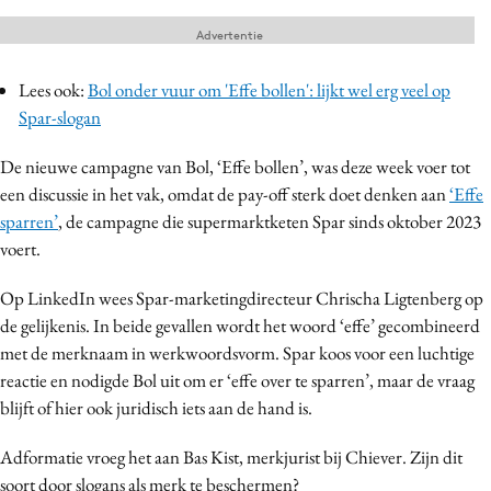
Bureaus
Advertentie
Campagnes
Carriere
Lees ook:
Bol onder vuur om 'Effe bollen': lijkt wel erg veel op
Spar-slogan
Contentmarketing
Craft
De nieuwe campagne van Bol, ‘Effe bollen’, was deze week voer tot
Customer Experience
een discussie in het vak, omdat de pay-off sterk doet denken aan
‘Effe
Data & Insights
sparren’
, de campagne die supermarktketen Spar sinds oktober 2023
voert.
Design
Digital transformation
Op LinkedIn wees Spar-marketingdirecteur Chrischa Ligtenberg op
Diversiteit
de gelijkenis. In beide gevallen wordt het woord ‘effe’ gecombineerd
Effectiviteit
met de merknaam in werkwoordsvorm. Spar koos voor een luchtige
reactie en nodigde Bol uit om er ‘effe over te sparren’, maar de vraag
Gedragsverandering
blijft of hier ook juridisch iets aan de hand is.
Influencer marketing
Interne communicatie
Adformatie vroeg het aan Bas Kist, merkjurist bij Chiever. Zijn dit
Martech
soort door slogans als merk te beschermen?