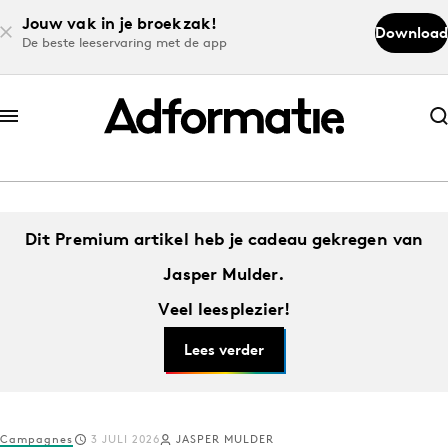
Jouw vak in je broekzak!
Download
De beste leeservaring met de app
Abonneer nu
Abonneer nu
Log in
Dit Premium artikel heb je cadeau gekregen van
Jasper Mulder.
Veel leesplezier!
Download de app
Volg het laatste nieuws via de Adformatie
Lees verder
Nieuws app
Campagnes
3 JULI 2026
JASPER MULDER