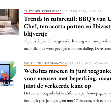
CUSTOMER EXPERIENCE
/ 18 APRIL 2025, 10:51:51
Trends in tuinretail: BBQ’s van 
Chef, terracotta potten en Ibizasty
blijvertje
Tijdens de pandemie groeide de vraag naar tuinproduct
maar die piek werd gevolgd door een daling. Deze trends
DIGITAL TRANSFORMATION
/ 15 APRIL 2025, 07:00:00
Websites moeten in juni toegankel
voor mensen met beperking, maa
juist de verkeerde kant op
Het aantal toegankelijkheidsfouten per homepage van e
het afgelopen jaar gestegen met 17 procent, stelt een o