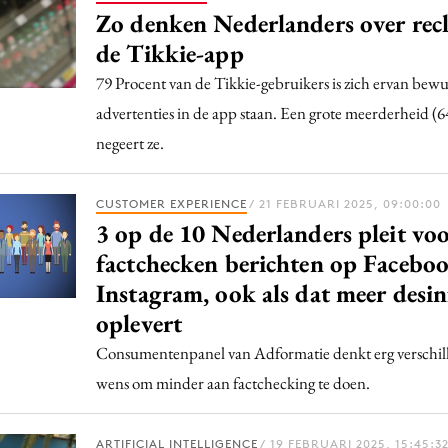
Zo denken Nederlanders over rec
de Tikkie-app
79 Procent van de Tikkie-gebruikers is zich ervan bewus
advertenties in de app staan. Een grote meerderheid (6
negeert ze.
CUSTOMER EXPERIENCE
/ 21 FEBRUARI 2025, 09:00:00
3 op de 10 Nederlanders pleit vo
factchecken berichten op Facebo
Instagram, ook als dat meer desi
oplevert
Consumentenpanel van Adformatie denkt erg verschill
wens om minder aan factchecking te doen.
ARTIFICIAL INTELLIGENCE
/ 19 FEBRUARI 2025, 15:45:3