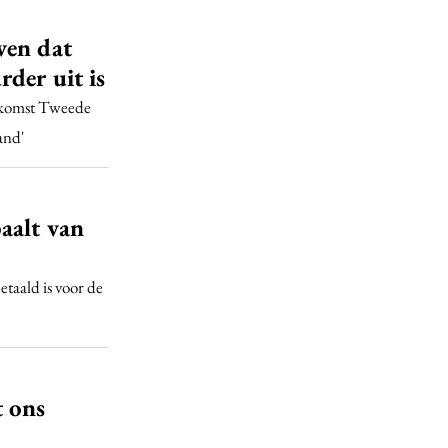
ven dat
der uit is
nkomst Tweede
and'
aalt van
etaald is voor de
 ons