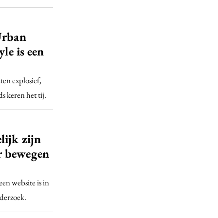
Urban
le is een
en explosief,
 keren het tij.
ijk zijn
r bewegen
en website is in
nderzoek.