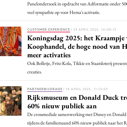
Panelonderzoek in opdracht van Adformatie onder 50
veel sympathie op voor Hema's activatie.
CUSTOMER EXPERIENCE
/ 23 APRIL 2025, 16:08:13
Koningsdag 2025: het Kraampje 
Koophandel, de hoge nood van 
meer activaties
Ook Bolletje, Fritz-Kola, Tikkie en Staatsloterij presen
creaties.
PARTNERBIJDRAGE
/ 18 APRIL 2025, 11:13:03
Rijksmuseum en Donald Duck tr
60% nieuw publiek aan
De crossmediale samenwerking met Disney en Donald
tijdens de familiemaand 60% nieuw publiek naar het