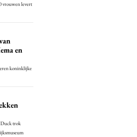
0 vrouwen levert
van
Hema en
teren koninklijke
ekken
 Duck trok
 Rijksmuseum