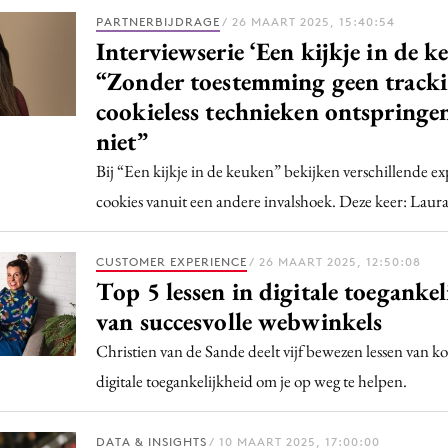
PARTNERBIJDRAGE
/ 26 MAART 2025, 15:40:54
Interviewserie ‘Een kijkje in de k
“Zonder toestemming geen track
cookieless technieken ontspringe
niet”
Bij “Een kijkje in de keuken” bekijken verschillende ex
cookies vanuit een andere invalshoek. Deze keer: Lau
CUSTOMER EXPERIENCE
/ 26 MAART 2025, 12:50:08
Top 5 lessen in digitale toegankel
van succesvolle webwinkels
Christien van de Sande deelt vijf bewezen lessen van ko
digitale toegankelijkheid om je op weg te helpen.
DATA & INSIGHTS
/ 10 MAART 2025, 17:00:00