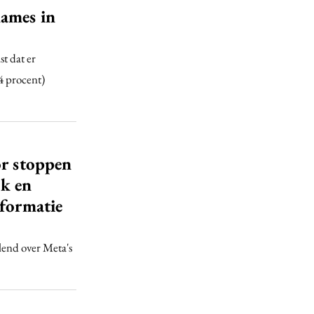
lames in
t dat er
4 procent)
or stoppen
ok en
nformatie
end over Meta's
2