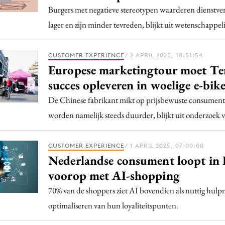
Burgers met negatieve stereotypen waarderen dienstve
lager en zijn minder tevreden, blijkt uit wetenschappel
CUSTOMER EXPERIENCE
/ 2 APRIL 2025, 18:51:54
Europese marketingtour moet T
succes opleveren in woelige e-bi
De Chinese fabrikant mikt op prijsbewuste consument
worden namelijk steeds duurder, blijkt uit onderzoe
CUSTOMER EXPERIENCE
/ 1 APRIL 2025, 07:00:00
Nederlandse consument loopt in
voorop met AI-shopping
70% van de shoppers ziet AI bovendien als nuttig hulpm
optimaliseren van hun loyaliteitspunten.