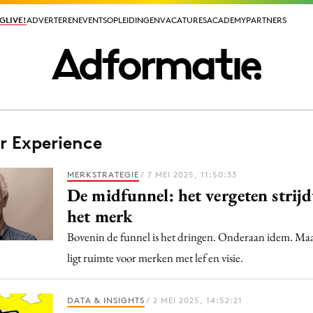
GLIVE!
GLIVE!
ADVERTEREN
ADVERTEREN
EVENTS
EVENTS
OPLEIDINGEN
OPLEIDINGEN
VACATURES
VACATURES
ACADEMY
ACADEMY
PARTNERS
PARTNERS
 Experience
ieuws app
MERKSTRATEGIE
/ 7 MEI 2025, 11:50:33
De midfunnel: het vergeten strijd
het merk
Bovenin de funnel is het dringen. Onderaan idem. Ma
Media
ligt ruimte voor merken met lef en visie.
ormation
Merkstrategie
PR
DATA & INSIGHTS
/ 2 MEI 2025, 14:52:21