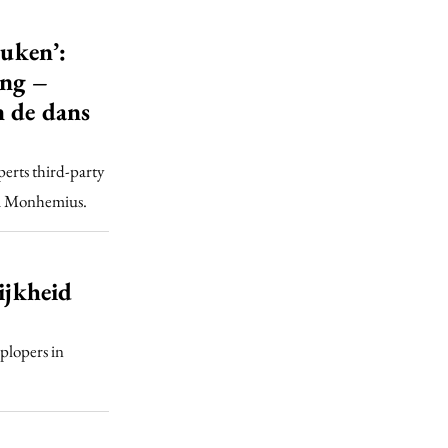
euken’:
ing –
n de dans
perts third-party
ra Monhemius.
ijkheid
plopers in