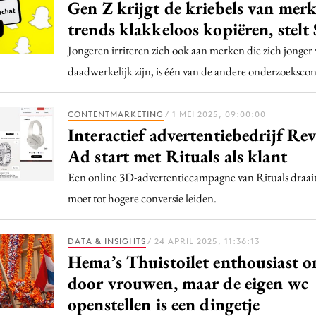
Programmatic
Gen Z krijgt de kriebels van merk
ering
Purpose Marketing
trends klakkeloos kopiëren, stelt
keting
Reputatie & crisis
Jongeren irriteren zich ook aan merken die zich jonger
nicatie
daadwerkelijk zijn, is één van de andere onderzoekscon
CONTENTMARKETING
/ 1 MEI 2025, 09:00:00
Interactief advertentiebedrijf Re
Ad start met Rituals als klant
Een online 3D-advertentiecampagne van Rituals draait
moet tot hogere conversie leiden.
DATA & INSIGHTS
/ 24 APRIL 2025, 11:36:13
Hema’s Thuistoilet enthousiast o
door vrouwen, maar de eigen wc
openstellen is een dingetje