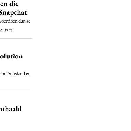
en die
 Snapchat
 voordoen dan ze
clusies.
volution
 in Duitsland en
nthaald