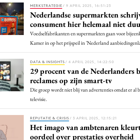
MERKSTRATEGIE
/ 9 APRIL 2025, 16:51:23
Nederlandse supermarkten schrij
consument hier helemaal niet duur
Voedselfabrikanten en supermarkten gaan voor bijee
Kamer in op het prijspeil in 'Nederland aanbiedingenl
DATA & INSIGHTS
/ 4 APRIL 2025, 14:22:50
29 procent van de Nederlanders b
reclames op zijn smart-tv
Die groep wordt niet blij van advertenties omdat er al b
televisie.
REPUTATIE & CRISIS
/ 3 APRIL 2025, 12:15:21
Het imago van ambtenaren kleurt
oordeel over prestaties overheid