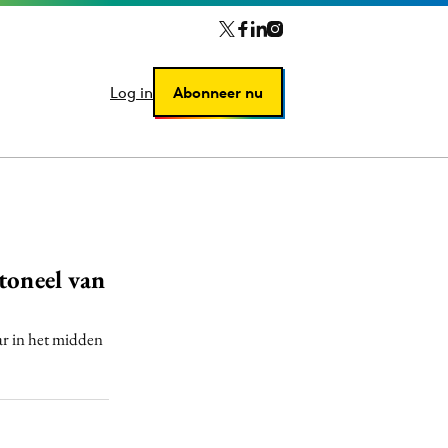
Log in
Log in
Abonneer nu
Abonneer nu
toneel van
ar in het midden