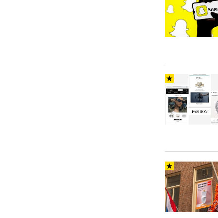
Carriere
Effectiviteit
Contentmarketing
Gedragsverand
Craft
Influencer mar
Customer Experience
Interne commu
Data & Insights
Martech