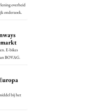
rlening overheid
ijk onderzoek.
enways
kemarkt
en. E-bikes
k van BOVAG.
 Europa
iddel bij het