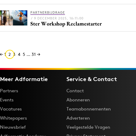
PARTNERBIJDRAGE
/ 9 DECEMBER 2025, 16:11:00
Ster Workshop Reclamestarter
1
2
3
4
5
…
31
Meer Adformatie
Service & Contact
Partners
Contact
Events
Abonneren
Vacatures
Teamabonnementen
Whitepapers
Adverteren
Nieuwsbrief
Veelgestelde Vragen