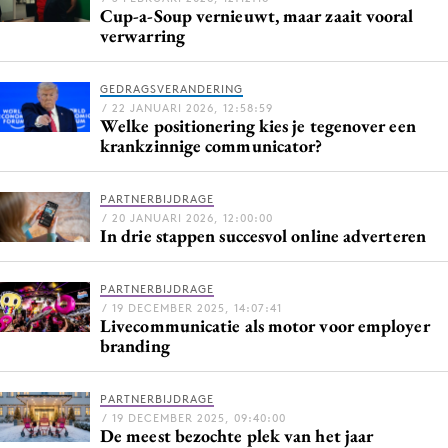
Cup-a-Soup vernieuwt, maar zaait vooral
verwarring
GEDRAGSVERANDERING
/ 22 JANUARI 2026, 12:58:59
Welke positionering kies je tegenover een
krankzinnige communicator?
PARTNERBIJDRAGE
/ 20 JANUARI 2026, 12:00:00
In drie stappen succesvol online adverteren
PARTNERBIJDRAGE
/ 19 DECEMBER 2025, 14:07:41
Livecommunicatie als motor voor employer
branding
PARTNERBIJDRAGE
/ 19 DECEMBER 2025, 09:40:00
De meest bezochte plek van het jaar