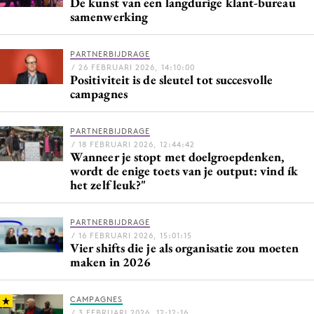
De kunst van een langdurige klant-bureau
Media
samenwerking
Merkstrategie
PARTNERBIJDRAGE
PR
/ 26 FEBRUARI 2026, 14:10:00
Programmatic
Positiviteit is de sleutel tot succesvolle
campagnes
Purpose Marketing
Reputatie & crisis
PARTNERBIJDRAGE
/ 18 FEBRUARI 2026, 12:44:42
Wanneer je stopt met doelgroepdenken,
wordt de enige toets van je output: vind ík
het zelf leuk?"
PARTNERBIJDRAGE
/ 16 FEBRUARI 2026, 15:01:15
Vier shifts die je als organisatie zou moeten
maken in 2026
CAMPAGNES
/ 3 FEBRUARI 2026, 12:12:16