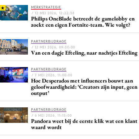
MERKSTRATEGIE
/ 12 MEI 2026, 12:22:38
Philips OneBlade betreedt de gamelobby en
zoekt een eigen Fortnite-team. Wie volgt?
Menu
Home
PARTNERBIJDRAGE
9 sept: GenAI-training
/ 12 MEI 2026, 09:30:00
Van een dagje Efteling, naar nachtjes Efteling
12 nov: MarketingLive!
Adverteren
PARTNERBIJDRAGE
Events
/ 7 MEI 2026, 11:00:00
Hoe Desperados met influencers bouwt aan
Opleidingen
geloofwaardigheid: ‘Creators zijn input, geen
output’
Vacatures
Academy
PARTNERBIJDRAGE
Partners
/ 6 MEI 2026, 11:15:00
Pandora weet bij de eerste klik wat een klant
Topics
waard wordt
Artificial Intelligence