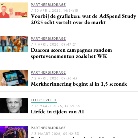
PARTNERBIJDRAGE
Bureaus
/ 30 APRIL 2026, 14:34:15
Campagnes
Voorbij de grafieken: wat de AdSpend Study
2025 echt vertelt over de markt
Carriere
Contentmarketing
PARTNERBIJDRAGE
Craft
/ 7 APRIL 2026, 09:47:21
Daarom scoren campagnes rondom
Customer Experience
sportevenementen zoals het WK
Data & Insights
Design
PARTNERBIJDRAGE
/ 2 APRIL 2026, 09:36:43
Digital transformation
Merkherinnering begint al in 1,5 seconde
Diversiteit
Effectiviteit
EFFECTIVITEIT
/ 17 MAART 2026, 13:39:55
Gedragsverandering
Liefde in tijden van AI
Influencer marketing
Interne communicatie
PARTNERBIJDRAGE
/ 3 MAART 2026, 09:42:33
Martech