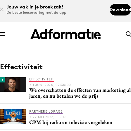
Jouw vak in je broekzak!
Download
De beste leeservaring met de app
Abonneer nu
Abonneer nu
Effectiviteit
Log in
EFFECTIVITEIT
/ 1 JUNI 2026, 09:30:00
We overschatten de effecten van marketing al
Download de app
jaren, en nu betalen we de prijs
Volg het laatste nieuws via de Adformatie
Nieuws app
PARTNERBIJDRAGE
/ 27 MEI 2026, 15:11:00
CPM bij radio en televisie vergeleken